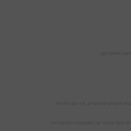
יקה ומחקרים).
ות ומסרים פרסומיים, וכן עם הודעות
י פנייה לכתובת info@penkas.co.il, באמצעות טופס יצירת קשר באתר או באמצעות האפשרויות