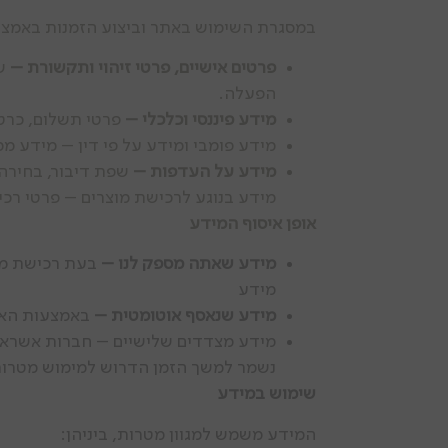
במסגרת השימוש באתר וביצוע הזמנות באמצעותו
פרטים אישיים, פרטי זיהוי ותקשורת –
הפעלה.
מידע פיננסי וכלכלי –
פרטי תשלום, כרט
מידע פומבי ומידע על פי דין – מידע מ
מידע על העדפות –
שפת דיבור, בחירה 
מידע בנוגע לרכישת מוצרים – פרטי רכי
אופן איסוף המידע
מידע שאתה מספק לנו –
בעת רכישת מוצ
מידע
מידע שנאסף אוטומטית –
באמצעות האתר
מידע מצדדים שלישיים – חברות אשראי,
נשמר למשך הזמן הדרוש למימוש מטרות 
שימוש במידע
המידע משמש למגוון מטרות, ביניהן: