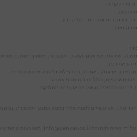
צרכי הלקוחות.
ת כספים.
, שיווק והודעות חובה על פי דין.
עת הונאות.
ורך:
משנה, שירותי משלוחים, הפקת חשבוניות, אחסון האתר, סטטיסט
ידע אודותיך.
 מיזוג, או עסקה אחרת, בכפוף למגבלות השימוש במידע.
יות משפטיות, כולל חברות נתוני אשראי.
ו, לרבות בהליכים משפטיים או בירור מחלוקות.
ר שלנו, אנו עשויים לפנות אליך במגוון אמצעי תקשורת עם הצע
ניתן בכל עת לבקש שלא נשלח אליך פרסומות על יד