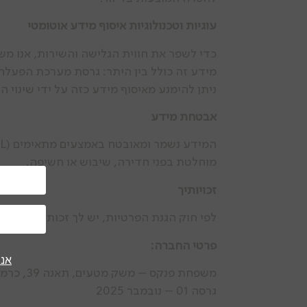
עוגיות וטכנולוגיות איסוף מידע אוטומטי
כדי לשפר את חווית הגלישה והשירות, אנו משתמשים ב-Cookies וטכנולוגיות איסוף מידע אוטומטי (לדוגמה el
מידע זה כולל בין היתר: גרסת מערכת הפעלה, סוג דפדפן, כתובת IP, זמן שהייה באתר, מיקום גאו
ניתן להימנע מאיסוף מידע כזה על ידי שינוי הגדרות הדפדפן או מחיקת Cookies, אך
אבטחת מידע
מוחלטת בפני חדירה, שיבוש או חשיפה.
זכויותיך
לפי חוק הגנת הפרטיות, יש לך זכות לעיין במ
פרטי החברה:
אני
משפחת פנקס – משק מטעים, תאנה 39, כרמי יוסף, ישראל 99797 עוסק מורשה: 557532546 info@pinkasolives.com
גרסה 01 – נובמבר 2025