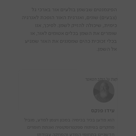
הפיגמנטים שבשמן בולעים אור בארכי גל
(צבעים) שונים, ואנרגית האור הופכת לאנרגיה
כימית, שיכולה להזיק לשמן. לפיכך, אנו
שומרים את השמן בכלים אטומים לאור, או
בכלי זכוכית כהים שמסננים את האור שמגיע
אל השמן.
קצת על כותב המאמר
עידו פנקס
הוא מדען בכיר בכימיה במכון ויצמן למדע, מוביל
מחקרים בפיתוח ספקטרוסקופיה ואנתת חומרים
חדשניים בתחומי המדע והמחקר. עבודתו