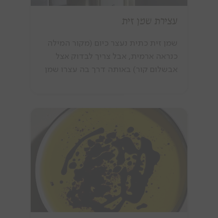
עצירת שמן זית
שמן זית כתית נעצר כיום (מקור המילה
כנראה ארמית, אבל צריך לבדוק אצל
אבשלום קור) באותה דרך בה עצרו שמן
זית לפני אלפי שנים. מה פירוש אותה
הדרך? פירוש הדבר, שאנו משתמשים
אך ורק באמצעים מכאניים כדי להוציא
את השמן מהזית.קודם כל מפרידים את
הזיתים מהעלים. הכנסת עלים מוסיפה