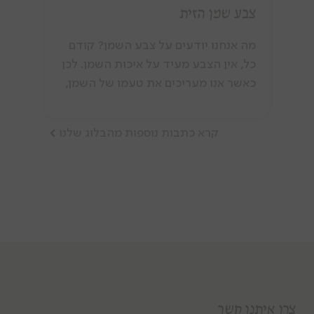
צבע שמן הזית
מה אנחנו יודעים על צבע השמן? קודם
כל, אין הצבע מעיד על איכות השמן. לכן
כאשר אנו מעריכים את טעמו של השמן,
אנחנו טועמים אותו בכוס זכוכית כחולה.
כך אנחנו יכולים להתעלם מהצבע
קרא כתבות נוספות מהבלוג שלנו
ולהתרכז בטעם. לשמן הזית יש צבעים
אופייניים שנעים בין ירוק לצהוב. הצבע
שאנו רואים מגיע מפיגמנטים צמחיים
צרו איתנו קשר